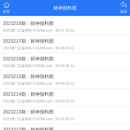
财神报料图
首页
返回
2023218期：财神报料图
2023澳门正版资料 670288.com
08-07 05:31
2023217期：财神报料图
2023澳门正版资料 670288.com
08-06 05:31
2023216期：财神报料图
2023澳门正版资料 670288.com
08-05 05:31
2023215期：财神报料图
2023澳门正版资料 670288.com
08-04 05:31
2023214期：财神报料图
2023澳门正版资料 670288.com
08-03 05:31
2023213期：财神报料图
2023澳门正版资料 670288.com
08-02 05:31
2023212期：财神报料图