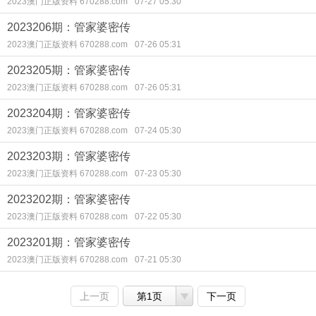
2023澳门正版资料 670288.com
07-27 05:30
2023206期：管家婆密传
2023澳门正版资料 670288.com
07-26 05:31
2023205期：管家婆密传
2023澳门正版资料 670288.com
07-26 05:31
2023204期：管家婆密传
2023澳门正版资料 670288.com
07-24 05:30
2023203期：管家婆密传
2023澳门正版资料 670288.com
07-23 05:30
2023202期：管家婆密传
2023澳门正版资料 670288.com
07-22 05:30
2023201期：管家婆密传
2023澳门正版资料 670288.com
07-21 05:30
上一页
第1页
下一页